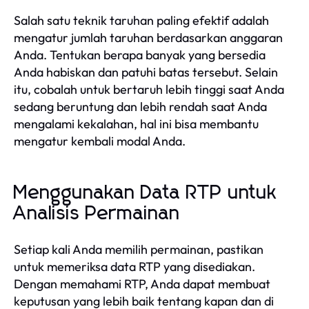
Salah satu teknik taruhan paling efektif adalah
mengatur jumlah taruhan berdasarkan anggaran
Anda. Tentukan berapa banyak yang bersedia
Anda habiskan dan patuhi batas tersebut. Selain
itu, cobalah untuk bertaruh lebih tinggi saat Anda
sedang beruntung dan lebih rendah saat Anda
mengalami kekalahan, hal ini bisa membantu
mengatur kembali modal Anda.
Menggunakan Data RTP untuk
Analisis Permainan
Setiap kali Anda memilih permainan, pastikan
untuk memeriksa data RTP yang disediakan.
Dengan memahami RTP, Anda dapat membuat
keputusan yang lebih baik tentang kapan dan di