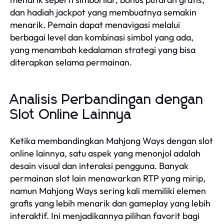
dan hadiah jackpot yang membuatnya semakin
menarik. Pemain dapat menavigasi melalui
berbagai level dan kombinasi simbol yang ada,
yang menambah kedalaman strategi yang bisa
diterapkan selama permainan.
Analisis Perbandingan dengan
Slot Online Lainnya
Ketika membandingkan Mahjong Ways dengan slot
online lainnya, satu aspek yang menonjol adalah
desain visual dan interaksi pengguna. Banyak
permainan slot lain menawarkan RTP yang mirip,
namun Mahjong Ways sering kali memiliki elemen
grafis yang lebih menarik dan gameplay yang lebih
interaktif. Ini menjadikannya pilihan favorit bagi