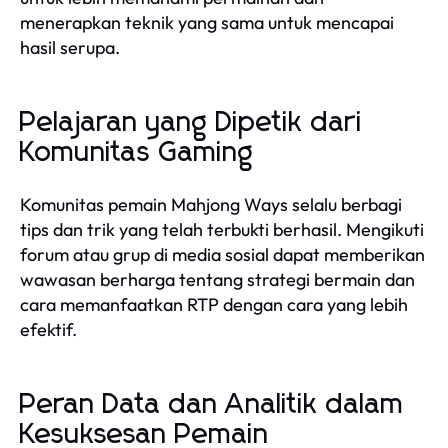
menerapkan teknik yang sama untuk mencapai
hasil serupa.
Pelajaran yang Dipetik dari
Komunitas Gaming
Komunitas pemain Mahjong Ways selalu berbagi
tips dan trik yang telah terbukti berhasil. Mengikuti
forum atau grup di media sosial dapat memberikan
wawasan berharga tentang strategi bermain dan
cara memanfaatkan RTP dengan cara yang lebih
efektif.
Peran Data dan Analitik dalam
Kesuksesan Pemain