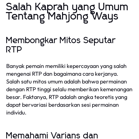
Salah Kaprah yang Umum
Tentang Mahjong Ways
Membongkar Mitos Seputar
RTP
Banyak pemain memiliki kepercayaan yang salah
mengenai RTP dan bagaimana cara kerjanya.
Salah satu mitos umum adalah bahwa permainan
dengan RTP tinggi selalu memberikan kemenangan
besar. Faktanya, RTP adalah angka teoretis yang
dapat bervariasi berdasarkan sesi permainan
individu.
Memahami Varians dan