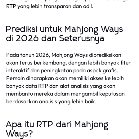
RTP yang lebih transparan dan adil.
Prediksi untuk Mahjong Ways
di 2026 dan Seterusnya
Pada tahun 2026, Mahjong Ways diprediksikan
akan terus berkembang, dengan lebih banyak fitur
interaktif dan peningkatan pada aspek grafis.
Pemain diharapkan akan memiliki akses ke lebih
banyak data RTP dan alat analisis yang akan
membantu mereka dalam mengambil keputusan
berdasarkan analisis yang lebih baik.
Apa itu RTP dari Mahjong
Ways?