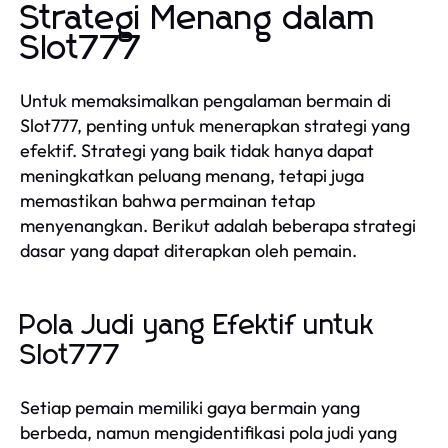
Strategi Menang dalam
Slot777
Untuk memaksimalkan pengalaman bermain di
Slot777, penting untuk menerapkan strategi yang
efektif. Strategi yang baik tidak hanya dapat
meningkatkan peluang menang, tetapi juga
memastikan bahwa permainan tetap
menyenangkan. Berikut adalah beberapa strategi
dasar yang dapat diterapkan oleh pemain.
Pola Judi yang Efektif untuk
Slot777
Setiap pemain memiliki gaya bermain yang
berbeda, namun mengidentifikasi pola judi yang