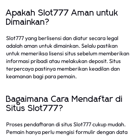
Apakah Slot777 Aman untuk
Dimainkan?
Slot777 yang berlisensi dan diatur secara legal
adalah aman untuk dimainkan. Selalu pastikan
untuk memeriksa lisensi situs sebelum memberikan
informasi pribadi atau melakukan deposit. Situs
terpercaya pastinya memberikan keadilan dan
keamanan bagi para pemain.
Bagaimana Cara Mendaftar di
Situs Slot777?
Proses pendaftaran di situs Slot777 cukup mudah.
Pemain hanya perlu mengisi formulir dengan data