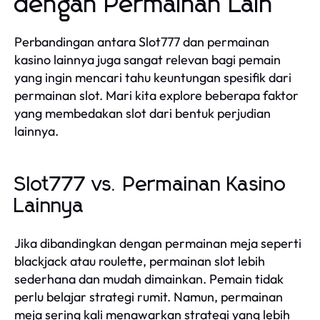
dengan Permainan Lain
Perbandingan antara Slot777 dan permainan
kasino lainnya juga sangat relevan bagi pemain
yang ingin mencari tahu keuntungan spesifik dari
permainan slot. Mari kita explore beberapa faktor
yang membedakan slot dari bentuk perjudian
lainnya.
Slot777 vs. Permainan Kasino
Lainnya
Jika dibandingkan dengan permainan meja seperti
blackjack atau roulette, permainan slot lebih
sederhana dan mudah dimainkan. Pemain tidak
perlu belajar strategi rumit. Namun, permainan
meja sering kali menawarkan strategi yang lebih