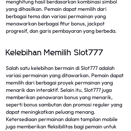
menghitung hasil berdasarkan kombinasi simbol
yang dihasilkan. Pemain dapat memilih dari
berbagai tema dan variasi permainan yang
menawarkan berbagai fitur bonus, jackpot
progresif, dan garis pembayaran yang berbeda.
Kelebihan Memilih Slot777
Salah satu kelebihan bermain di Slot777 adalah
variasi permainan yang ditawarkan. Pemain dapat
memilih dari berbagai proyek permainan yang
menarik dan interaktif. Selain itu, Slot777 juga
memberikan penawaran bonus yang menarik,
seperti bonus sambutan dan promosi reguler yang
dapat meningkatkan peluang menang.
Ketersediaan permainan dalam tampilan mobile
juga memberikan fleksibilitas bagi pemain untuk