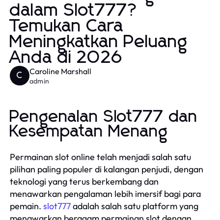
dalam Slot777?
Temukan Cara
Meningkatkan Peluang
Anda di 2026
Caroline Marshall
C
admin
Pengenalan Slot777 dan
Kesempatan Menang
Permainan slot online telah menjadi salah satu
pilihan paling populer di kalangan penjudi, dengan
teknologi yang terus berkembang dan
menawarkan pengalaman lebih imersif bagi para
pemain.
slot777
adalah salah satu platform yang
menawarkan beragam permainan slot dengan