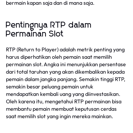
bermain kapan saja dan di mana saja.
Pentingnya RTP dalam
Permainan Slot
RTP (Return to Player) adalah metrik penting yang
harus diperhatikan oleh pemain saat memilih
permainan slot. Angka ini menunjukkan persentase
dari total taruhan yang akan dikembalikan kepada
pemain dalam jangka panjang. Semakin tinggi RTP,
semakin besar peluang pemain untuk
mendapatkan kembali uang yang diinvestasikan.
Oleh karena itu, mengetahui RTP permainan bisa
membantu pemain membuat keputusan cerdas
saat memilih slot yang ingin mereka mainkan.