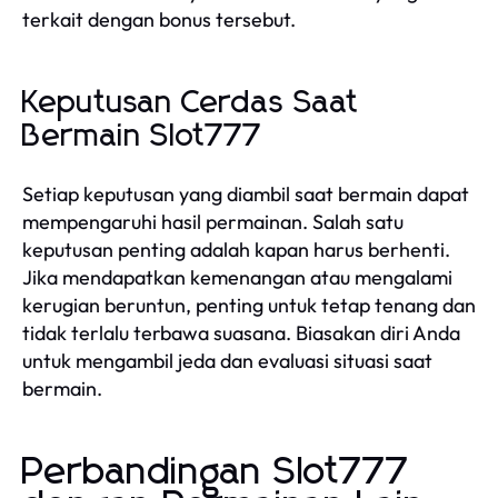
terkait dengan bonus tersebut.
Keputusan Cerdas Saat
Bermain Slot777
Setiap keputusan yang diambil saat bermain dapat
mempengaruhi hasil permainan. Salah satu
keputusan penting adalah kapan harus berhenti.
Jika mendapatkan kemenangan atau mengalami
kerugian beruntun, penting untuk tetap tenang dan
tidak terlalu terbawa suasana. Biasakan diri Anda
untuk mengambil jeda dan evaluasi situasi saat
bermain.
Perbandingan Slot777