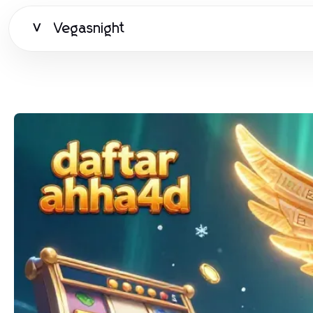
Vegasnight
V