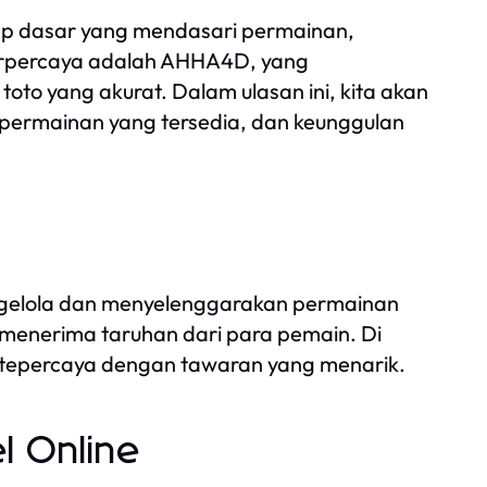
sep dasar yang mendasari permainan,
terpercaya adalah AHHA4D, yang
oto yang akurat. Dalam ulasan ini, kita akan
s permainan yang tersedia, dan keunggulan
ngelola dan menyelenggarakan permainan
menerima taruhan dari para pemain. Di
epercaya dengan tawaran yang menarik.
l Online