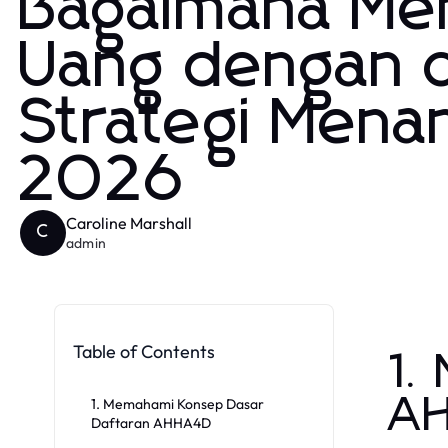
Bagaimana Me
Uang dengan d
Strategi Menan
2026
Caroline Marshall
C
admin
Table of Contents
1.
A
1. Memahami Konsep Dasar
Daftaran AHHA4D