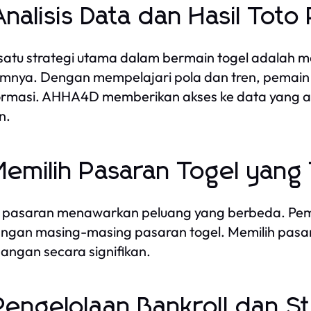
Analisis Data dan Hasil Toto
satu strategi utama dalam bermain togel adalah men
umnya. Dengan mempelajari pola dan tren, pemain
formasi. AHHA4D memberikan akses ke data yang 
n.
Memilih Pasaran Togel yang
p pasaran menawarkan peluang yang berbeda. Pem
ngan masing-masing pasaran togel. Memilih pasa
ngan secara signifikan.
Pengelolaan Bankroll dan S