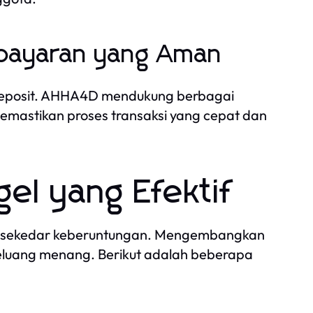
bayaran yang Aman
 deposit. AHHA4D mendukung berbagai
 memastikan proses transaksi yang cepat dan
gel yang Efektif
ari sekedar keberuntungan. Mengembangkan
peluang menang. Berikut adalah beberapa