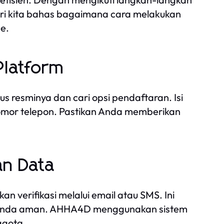
ari kita bahas bagaimana cara melakukan
e.
Platform
 resminya dan cari opsi pendaftaran. Isi
nomor telepon. Pastikan Anda memberikan
an Data
n verifikasi melalui email atau SMS. Ini
n Anda aman. AHHA4D menggunakan sistem
ggota.