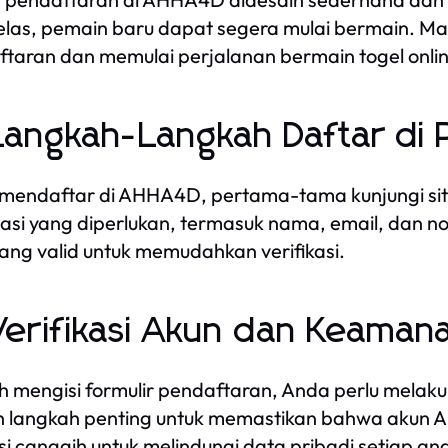
elas, pemain baru dapat segera mulai bermain. M
taran dan memulai perjalanan bermain togel onlin
Langkah-Langkah Daftar di 
mendaftar di AHHA4D, pertama-tama kunjungi situs
asi yang diperlukan, termasuk nama, email, dan 
ang valid untuk memudahkan verifikasi.
Verifikasi Akun dan Keaman
h mengisi formulir pendaftaran, Anda perlu melakuka
h langkah penting untuk memastikan bahwa aku
si canggih untuk melindungi data pribadi setiap an