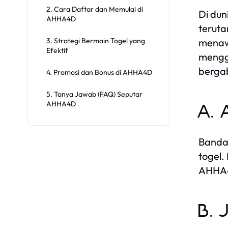
2. Cara Daftar dan Memulai di
Di dun
AHHA4D
teruta
3. Strategi Bermain Togel yang
menawa
Efektif
mengga
berga
4. Promosi dan Bonus di AHHA4D
5. Tanya Jawab (FAQ) Seputar
AHHA4D
A. 
Banda
togel.
AHHA4
B. 