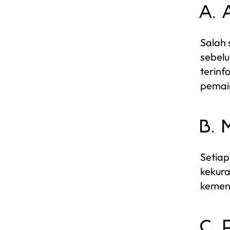
A. 
Salah 
sebel
terin
pemai
B. 
Setia
kekura
kemena
C. 