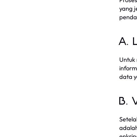
yang j
pendaf
A. 
Untuk 
inform
data y
B. 
Setela
adala
enkrip