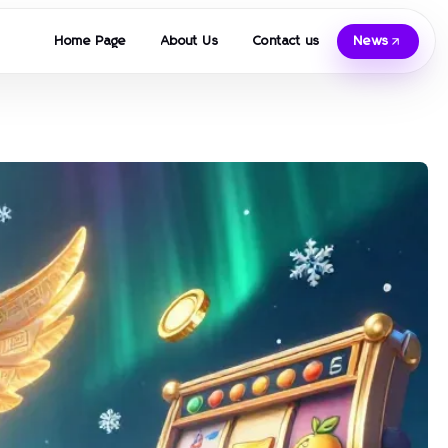
Home Page
About Us
Contact us
News