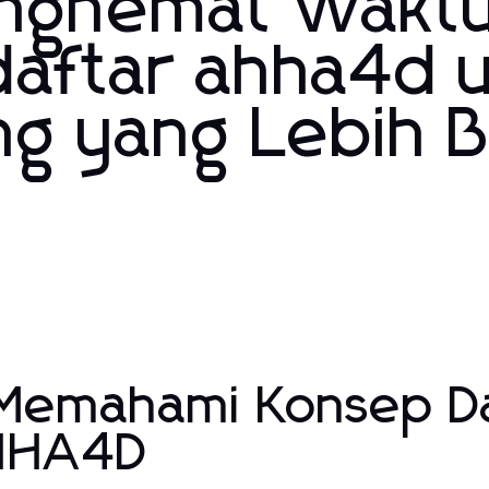
nghemat Wakt
aftar ahha4d 
g yang Lebih B
 Memahami Konsep Da
HHA4D