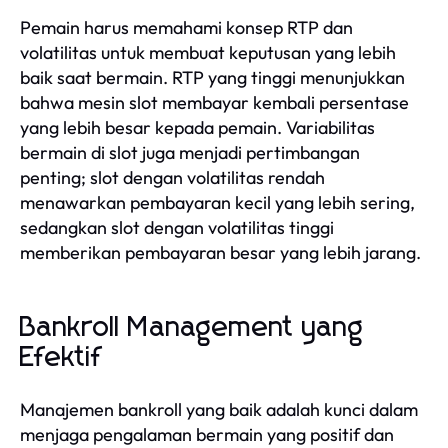
Pemain harus memahami konsep RTP dan
volatilitas untuk membuat keputusan yang lebih
baik saat bermain. RTP yang tinggi menunjukkan
bahwa mesin slot membayar kembali persentase
yang lebih besar kepada pemain. Variabilitas
bermain di slot juga menjadi pertimbangan
penting; slot dengan volatilitas rendah
menawarkan pembayaran kecil yang lebih sering,
sedangkan slot dengan volatilitas tinggi
memberikan pembayaran besar yang lebih jarang.
Bankroll Management yang
Efektif
Manajemen bankroll yang baik adalah kunci dalam
menjaga pengalaman bermain yang positif dan