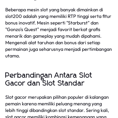
Beberapa mesin slot yang banyak dimainkan di
slot200 adalah yang memiliki RTP tinggi serta fitur
bonus inovatif. Mesin seperti "Starburst" dan
"Gonzo's Quest" menjadi favorit berkat grafis
menarik dan gameplay yang mudah dipahami.
Mengenali alat taruhan dan bonus dari setiap
permainan juga seharusnya menjadi pertimbangan
utama.
Perbandingan Antara Slot
Gacor dan Slot Standar
Slot gacor merupakan pilihan populer di kalangan
pemain karena memiliki peluang menang yang
lebih tinggi dibandingkan slot standar. Sering kali,
slot gacor memiliki kombinasi kemenangan yang