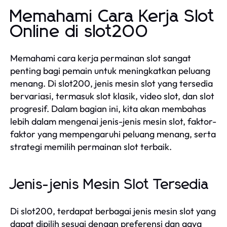
Memahami Cara Kerja Slot
Online di slot200
Memahami cara kerja permainan slot sangat
penting bagi pemain untuk meningkatkan peluang
menang. Di slot200, jenis mesin slot yang tersedia
bervariasi, termasuk slot klasik, video slot, dan slot
progresif. Dalam bagian ini, kita akan membahas
lebih dalam mengenai jenis-jenis mesin slot, faktor-
faktor yang mempengaruhi peluang menang, serta
strategi memilih permainan slot terbaik.
Jenis-jenis Mesin Slot Tersedia
Di slot200, terdapat berbagai jenis mesin slot yang
dapat dipilih sesuai dengan preferensi dan gaya