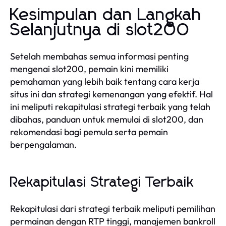
Kesimpulan dan Langkah
Selanjutnya di slot200
Setelah membahas semua informasi penting
mengenai slot200, pemain kini memiliki
pemahaman yang lebih baik tentang cara kerja
situs ini dan strategi kemenangan yang efektif. Hal
ini meliputi rekapitulasi strategi terbaik yang telah
dibahas, panduan untuk memulai di slot200, dan
rekomendasi bagi pemula serta pemain
berpengalaman.
Rekapitulasi Strategi Terbaik
Rekapitulasi dari strategi terbaik meliputi pemilihan
permainan dengan RTP tinggi, manajemen bankroll