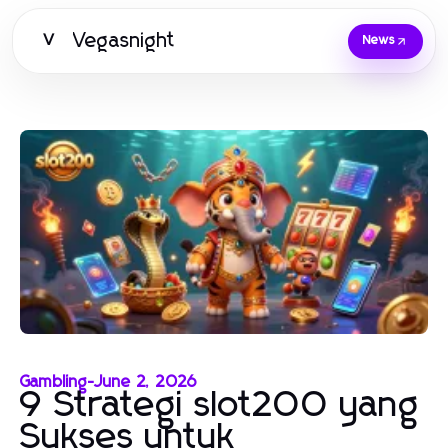
Vegasnight
V
News
Gambling
-
June 2, 2026
9 Strategi slot200 yang
Sukses untuk