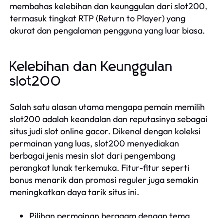
membahas kelebihan dan keunggulan dari slot200,
termasuk tingkat RTP (Return to Player) yang
akurat dan pengalaman pengguna yang luar biasa.
Kelebihan dan Keunggulan
slot200
Salah satu alasan utama mengapa pemain memilih
slot200 adalah keandalan dan reputasinya sebagai
situs judi slot online gacor. Dikenal dengan koleksi
permainan yang luas, slot200 menyediakan
berbagai jenis mesin slot dari pengembang
perangkat lunak terkemuka. Fitur-fitur seperti
bonus menarik dan promosi reguler juga semakin
meningkatkan daya tarik situs ini.
Pilihan permainan beragam dengan tema