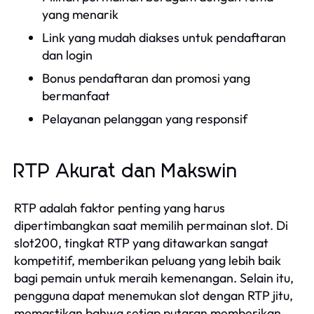
yang menarik
Link yang mudah diakses untuk pendaftaran
dan login
Bonus pendaftaran dan promosi yang
bermanfaat
Pelayanan pelanggan yang responsif
RTP Akurat dan Makswin
RTP adalah faktor penting yang harus
dipertimbangkan saat memilih permainan slot. Di
slot200, tingkat RTP yang ditawarkan sangat
kompetitif, memberikan peluang yang lebih baik
bagi pemain untuk meraih kemenangan. Selain itu,
pengguna dapat menemukan slot dengan RTP jitu,
memastikan bahwa setiap putaran memberikan