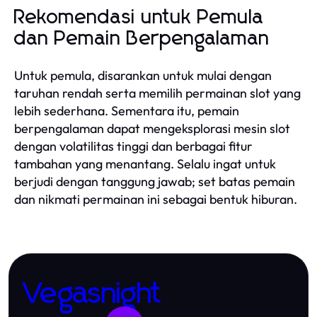
Rekomendasi untuk Pemula
dan Pemain Berpengalaman
Untuk pemula, disarankan untuk mulai dengan
taruhan rendah serta memilih permainan slot yang
lebih sederhana. Sementara itu, pemain
berpengalaman dapat mengeksplorasi mesin slot
dengan volatilitas tinggi dan berbagai fitur
tambahan yang menantang. Selalu ingat untuk
berjudi dengan tanggung jawab; set batas pemain
dan nikmati permainan ini sebagai bentuk hiburan.
Vegasnight