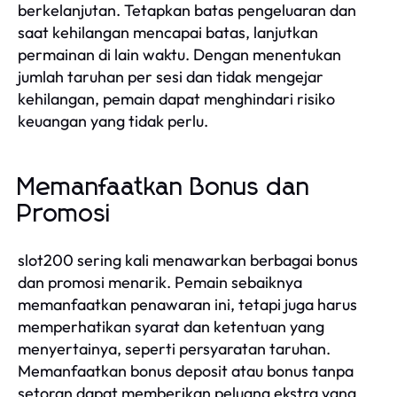
berkelanjutan. Tetapkan batas pengeluaran dan
saat kehilangan mencapai batas, lanjutkan
permainan di lain waktu. Dengan menentukan
jumlah taruhan per sesi dan tidak mengejar
kehilangan, pemain dapat menghindari risiko
keuangan yang tidak perlu.
Memanfaatkan Bonus dan
Promosi
slot200 sering kali menawarkan berbagai bonus
dan promosi menarik. Pemain sebaiknya
memanfaatkan penawaran ini, tetapi juga harus
memperhatikan syarat dan ketentuan yang
menyertainya, seperti persyaratan taruhan.
Memanfaatkan bonus deposit atau bonus tanpa
setoran dapat memberikan peluang ekstra yang