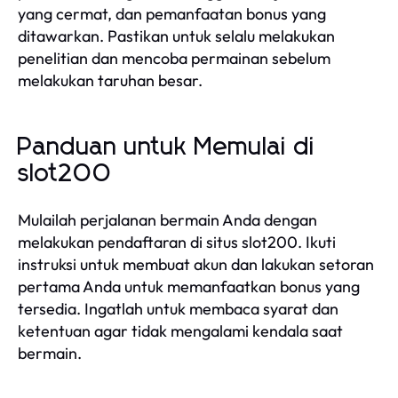
yang cermat, dan pemanfaatan bonus yang
ditawarkan. Pastikan untuk selalu melakukan
penelitian dan mencoba permainan sebelum
melakukan taruhan besar.
Panduan untuk Memulai di
slot200
Mulailah perjalanan bermain Anda dengan
melakukan pendaftaran di situs slot200. Ikuti
instruksi untuk membuat akun dan lakukan setoran
pertama Anda untuk memanfaatkan bonus yang
tersedia. Ingatlah untuk membaca syarat dan
ketentuan agar tidak mengalami kendala saat
bermain.