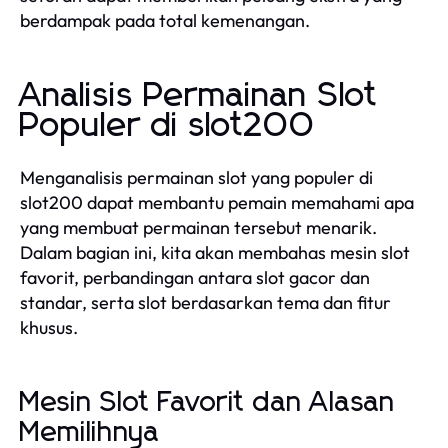
berdampak pada total kemenangan.
Analisis Permainan Slot
Populer di slot200
Menganalisis permainan slot yang populer di
slot200 dapat membantu pemain memahami apa
yang membuat permainan tersebut menarik.
Dalam bagian ini, kita akan membahas mesin slot
favorit, perbandingan antara slot gacor dan
standar, serta slot berdasarkan tema dan fitur
khusus.
Mesin Slot Favorit dan Alasan
Memilihnya