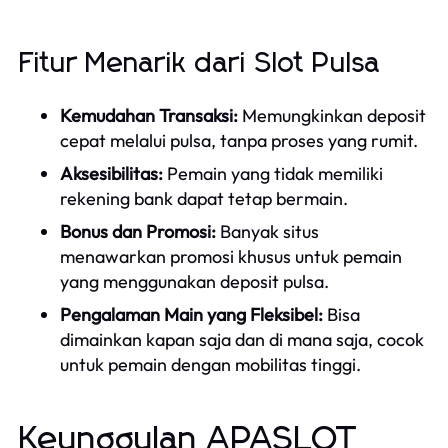
Fitur Menarik dari Slot Pulsa
Kemudahan Transaksi:
Memungkinkan deposit
cepat melalui pulsa, tanpa proses yang rumit.
Aksesibilitas:
Pemain yang tidak memiliki
rekening bank dapat tetap bermain.
Bonus dan Promosi:
Banyak situs
menawarkan promosi khusus untuk pemain
yang menggunakan deposit pulsa.
Pengalaman Main yang Fleksibel:
Bisa
dimainkan kapan saja dan di mana saja, cocok
untuk pemain dengan mobilitas tinggi.
Keunggulan APASLOT