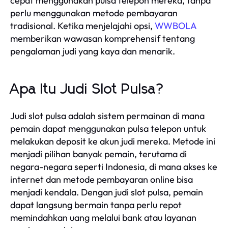
cepat menggunakan pulsa telepon mereka, tanpa
perlu menggunakan metode pembayaran
tradisional. Ketika menjelajahi opsi,
WWBOLA
memberikan wawasan komprehensif tentang
pengalaman judi yang kaya dan menarik.
Apa Itu Judi Slot Pulsa?
Judi slot pulsa adalah sistem permainan di mana
pemain dapat menggunakan pulsa telepon untuk
melakukan deposit ke akun judi mereka. Metode ini
menjadi pilihan banyak pemain, terutama di
negara-negara seperti Indonesia, di mana akses ke
internet dan metode pembayaran online bisa
menjadi kendala. Dengan judi slot pulsa, pemain
dapat langsung bermain tanpa perlu repot
memindahkan uang melalui bank atau layanan