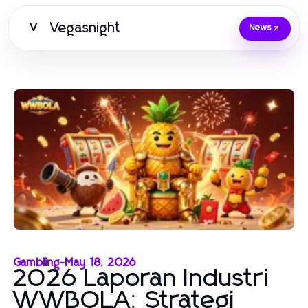
Vegasnight
V
News
Gambling
-
May 18, 2026
2026 Laporan Industri
WWBOLA: Strategi