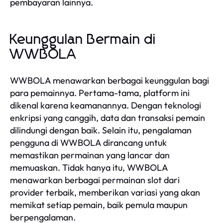
pembayaran lainnya.
Keunggulan Bermain di
WWBOLA
WWBOLA menawarkan berbagai keunggulan bagi
para pemainnya. Pertama-tama, platform ini
dikenal karena keamanannya. Dengan teknologi
enkripsi yang canggih, data dan transaksi pemain
dilindungi dengan baik. Selain itu, pengalaman
pengguna di WWBOLA dirancang untuk
memastikan permainan yang lancar dan
memuaskan. Tidak hanya itu, WWBOLA
menawarkan berbagai permainan slot dari
provider terbaik, memberikan variasi yang akan
memikat setiap pemain, baik pemula maupun
berpengalaman.